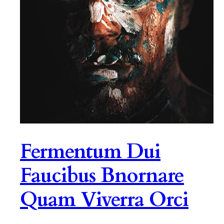
Fermentum Dui
Faucibus Bnornare
Quam Viverra Orci