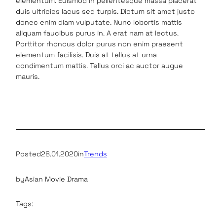
elementum. Euismod in pellentesque massa placerat
duis ultricies lacus sed turpis. Dictum sit amet justo
donec enim diam vulputate. Nunc lobortis mattis
aliquam faucibus purus in. A erat nam at lectus.
Porttitor rhoncus dolor purus non enim praesent
elementum facilisis. Duis at tellus at urna
condimentum mattis. Tellus orci ac auctor augue
mauris.
Posted
28.01.2020
in
Trends
by
Asian Movie Drama
Tags: