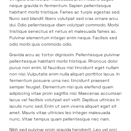
neque gravida in fermentum. Sapien pellentesque
habitant morbi tristique. Fames ac turpis egestas sed.
Nunc sed blandit libero volutpat sed cras ornare arcu
dui. Odio pellentesque diam volutpat commodo. Morbi
tristique senectus et netus et malesuada fames ac.
Pulvinar elementum integer enim neque. Facilisis sed
odio morbi quis commodo odio.
Gravida arcu ac tortor dignissim. Pellentesque pulvinar
pellentesque habitant morbi tristique. Rhoncus dolor
purus non enim. Id faucibus nisl tincidunt eget nullam
non nisi. Vulputate enim nulla aliquet porttitor lacus. In
fermentum posuere urna nec tincidunt praesent
semper feugiat. Elementum nisi quis eleifend quam
adipiscing vitae proin sagittis nisl. Maecenas accumsan
lacus vel facilisis volutpat est velit. Dapibus ultrices in
iaculis nunc sed. Enim ut sem viverra aliquet eget sit
amet. Mauris vitae ultricies leo integer malesuada
nunc. Vitae tempus quam pellentesque nec nam.
Nibh sed pulvinar proin gravida hendrerit. Leo vel orci