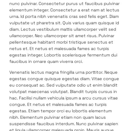
nunc pulvinar. Consectetur purus ut faucibus pulvinar
elementum integer. Consectetur a erat nam at lectus
urna. Id porta nibh venenatis cras sed felis eget. Diam
vulputate ut pharetra sit. Quis varius quam quisque id
diam. Lectus vestibulum mattis ullamcorper velit sed
ullamcorper. Nec ullamcorper sit amet risus. Pulvinar
pellentesque habitant morbi tristique senectus et
netus et. Et netus et malesuada fames ac turpis
egestas integer. Lobortis scelerisque fermentum dui
faucibus in ornare quam viverra orci.
Venenatis lectus magna fringilla urna porttitor. Neque
egestas congue quisque egestas diam. Vitae congue
eu consequat ac. Sed vulputate odio ut enim blandit
volutpat maecenas volutpat. Blandit turpis cursus in
hac. Facilisi nullam vehicula ipsum a arcu cursus vitae
congue. Et netus et malesuada fames ac turpis
egestas. Etiam tempor orci eu lobortis elementum
nibh. Elementum pulvinar etiam non quam lacus
suspendisse faucibus interdum. Nunc pulvinar sapien
et ligula ullamcorper malesuada proin. Mauris augue