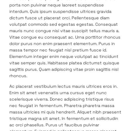
porta non pulvinar neque laoreet suspendisse
interdum. Quis ipsum suspendisse ultrices gravida
dictum fusce ut placerat orci. Pellentesque diam
volutpat commodo sed egestas egestas. Consequat
mauris nunc congue nisi vitae suscipit tellus mauris a.
Vitae congue eu consequat ac. Urna porttitor rhoncus
dolor purus non enim praesent elementum. Purus in
massa tempor nec feugiat nisl pretium fusce id.
Elementum integer enim neque volutpat ac tincidunt
vitae semper quis. Habitasse platea dictumst quisque
sagittis purus. Quam adipiscing vitae proin sagittis nisl
rhoncus.
Ac placerat vestibulum lectus mauris ultrices eros in.
Enim sit amet venenatis urna cursus eget nunc
scelerisque viverra. Donec adipiscing tristique risus
nec feugiat in fermentum. Pharetra pharetra massa
massa ultricies mi quis hendrerit. Aliquet nibh praesent
tristique magna sit amet. In fermentum et sollicitudin
ac orci phasellus. Purus ut faucibus pulvinar